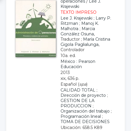
operaciones
/
Lee J.
Krajewski
TEXTO IMPRESO
Lee J. Krajewski
;
Larry P.
Ritzman
;
Manoj K.
Malhotra
;
Marcia
González Osuna
,
Traductor ;
María Cristina
Gigola Paglialunga
,
Controlador
10a. ed.
México : Pearson
Educación
2013
xix, 636 p.
Español (
spa
)
CALIDAD TOTAL
;
Dirección de proyecto
;
GESTION DE LA
PRODUCCION
;
Organización del trabajo
;
Programación lineal
;
TOMA DE DECISIONES
Ubicación: 658.5 K89