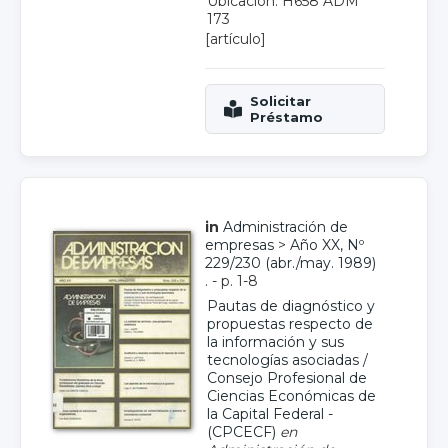
Ubicación: H658 ADM
173
[artículo]
in
Administración de
empresas
>
Año XX, Nº
229/230 (abr./may. 1989)
. - p. 1-8
Pautas de diagnóstico y
propuestas respecto de
la información y sus
tecnologías asociadas
/
Consejo Profesional de
Ciencias Económicas de
la Capital Federal -
(CPCECF)
en