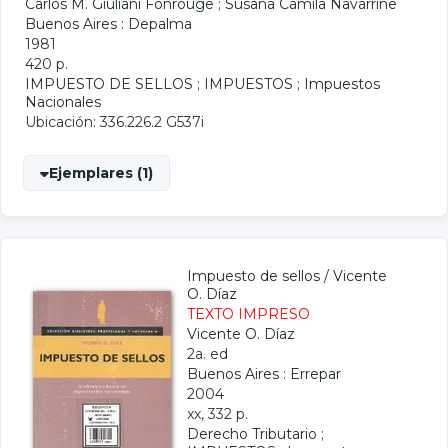
Carlos M. Giuliani Fonrouge
;
Susana Camila Navarrine
Buenos Aires : Depalma
1981
420 p.
IMPUESTO DE SELLOS
;
IMPUESTOS
;
Impuestos
Nacionales
Ubicación: 336.226.2 G537i
Ejemplares (1)
Impuesto de sellos
/
Vicente
O. Díaz
TEXTO IMPRESO
Vicente O. Díaz
2a. ed
Buenos Aires : Errepar
2004
xx, 332 p.
Derecho Tributario
;