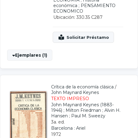
ECONOMIA
;
Historia
económica
;
PENSAMIENTO
ECONOMICO
Ubicación: 330.35 C287
Ejemplares (1)
Crítica de la economía clásica
/
John Maynard Keynes
TEXTO IMPRESO
John Maynard Keynes (1883-
1946)
;
Milton Friedman
;
Alvin H.
Hansen
;
Paul M. Sweezy
3a. ed.
Barcelona : Ariel
1972