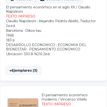
El pensamiento económico en el siglo XX
/
Claudio
Napoleoni
TEXTO IMPRESO
Claudio Napoleoni
;
Alejandro Pedrós Abelló
, Traductor
2a.ed.
Barcelona : Oikos-tau
1968
183 p.
DESARROLLO ECONOMICO
;
ECONOMIA DEL
BIENESTAR
;
PENSAMIENTO ECONOMICO
Ubicación: 330.8 N216 2ed.
Ejemplares (3)
El pensamiento económico
moderno
/
Vincenzo Vitello
TEXTO IMPRESO