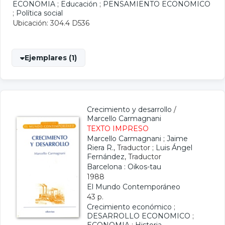
ECONOMIA
;
Educación
;
PENSAMIENTO ECONOMICO
;
Política social
Ubicación: 304.4 D536
Ejemplares (1)
Crecimiento y desarrollo
/
Marcello Carmagnani
TEXTO IMPRESO
Marcello Carmagnani
;
Jaime
Riera R.
, Traductor ;
Luis Ángel
Fernández
, Traductor
Barcelona : Oikos-tau
1988
El Mundo Contemporáneo
43 p.
Crecimiento económico
;
DESARROLLO ECONOMICO
;