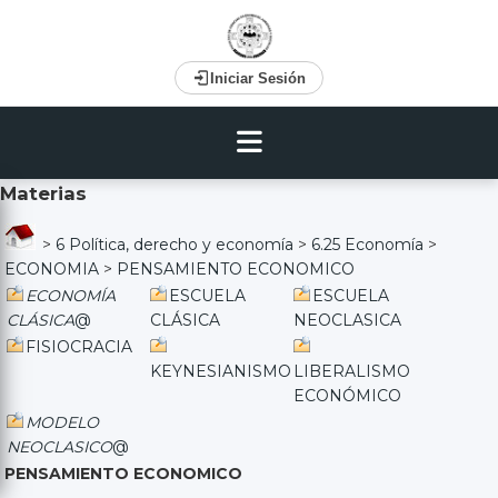
Iniciar Sesión
Materias
>
6 Política, derecho y economía
>
6.25 Economía
>
ECONOMIA
>
PENSAMIENTO ECONOMICO
ECONOMÍA
ESCUELA
ESCUELA
CLÁSICA
@
CLÁSICA
NEOCLASICA
FISIOCRACIA
KEYNESIANISMO
LIBERALISMO
ECONÓMICO
MODELO
NEOCLASICO
@
PENSAMIENTO ECONOMICO