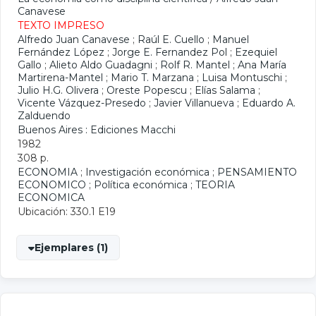
Canavese
TEXTO IMPRESO
Alfredo Juan Canavese
;
Raúl E. Cuello
;
Manuel
Fernández López
;
Jorge E. Fernandez Pol
;
Ezequiel
Gallo
;
Alieto Aldo Guadagni
;
Rolf R. Mantel
;
Ana María
Martirena-Mantel
;
Mario T. Marzana
;
Luisa Montuschi
;
Julio H.G. Olivera
;
Oreste Popescu
;
Elías Salama
;
Vicente Vázquez-Presedo
;
Javier Villanueva
;
Eduardo A.
Zalduendo
Buenos Aires : Ediciones Macchi
1982
308 p.
ECONOMIA
;
Investigación económica
;
PENSAMIENTO
ECONOMICO
;
Política económica
;
TEORIA
ECONOMICA
Ubicación: 330.1 E19
Ejemplares (1)