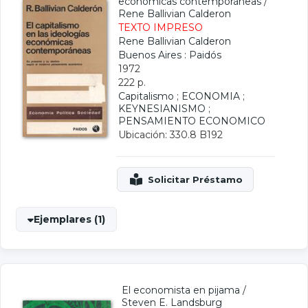
económicas contemporáneas
/
Rene Ballivian Calderon
TEXTO IMPRESO
Rene Ballivian Calderon
Buenos Aires : Paidós
1972
222 p.
Capitalismo
;
ECONOMIA
;
KEYNESIANISMO
;
PENSAMIENTO ECONOMICO
Ubicación: 330.8 B192
Ejemplares (1)
El economista en pijama
/
Steven E. Landsburg