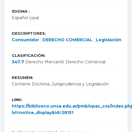
IDIOMA :
Español (
spa
)
DESCRIPTORES:
Consumidor
;
DERECHO COMERCIAL
;
Legislación
CLASIFICACIÓN:
347.7
Derecho Mercantil. Derecho Comercial
RESUMEN:
Contiene Doctrina, Jurísprudencia y Legislación
LINK:
https://biblioeco.unsa.edu.ar/pmb/opac_css/index.ph
lvl=notice_display&id=28151