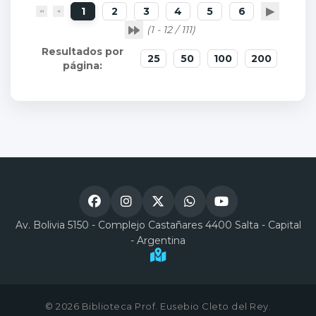
1
2
3
4
5
6
(1 - 12 / 111)
25
50
100
200
Av. Bolivia 5150 - Complejo Castañares 4400 Salta - Capital
- Argentina
© 2026 Biblioteca Prof. Eusebio Cleto del Rey.