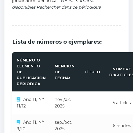
[publicación periódica]
Ver los números
disponibles
Rechercher dans ce périodique
Lista de números o ejemplares:
NÚMERO O
ELEMENTO
MENCIÓN
NOMBRE
DE
DE
TÍTULO
D'ARTICLE
PUBLICACIÓN
FECHA:
PERIÓDICA
Año 11, N°
nov./dic.
5 articles
11/12
2025
Año 11, N°
sep./oct.
6 articles
9/10
2025