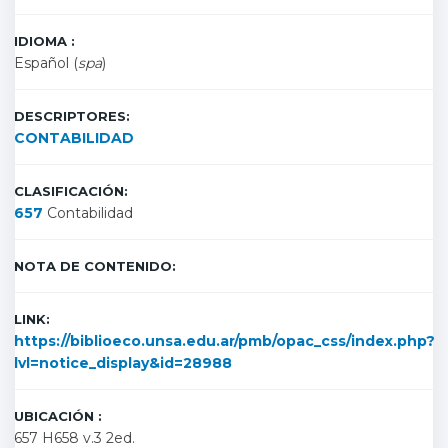
IDIOMA :
Español (
spa
)
DESCRIPTORES:
CONTABILIDAD
CLASIFICACIÓN:
657
Contabilidad
NOTA DE CONTENIDO:
LINK:
https://biblioeco.unsa.edu.ar/pmb/opac_css/index.php?
lvl=notice_display&id=28988
UBICACIÓN :
657 H658 v.3 2ed.