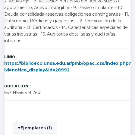
7. Activo fijo - 8. Valuación del activo fijo; Activo sujeto a
agotamiento; Activo intangible - 9. Pasivo circulante - 10.
Deuda consolidada-reservas-obligaciones contingentes - 11.
Patrimonio; Pérdidas y ganancias - 12. Terminación de la
auditoría - 13. Certificados - 14. Características especiales de
varias industrias - 15. Auditorías detalladas y auditorías
internas
LINK:
https://biblioeco.unsa.edu.ar/pmb/opac_css/index.php?
lvl=notice_display&id=28992
UBICACIÓN :
657 H658 v.8 2ed.
Ejemplares (1)