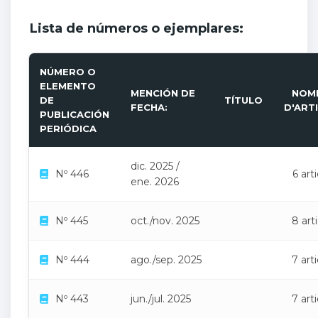
Lista de números o ejemplares:
NÚMERO O
ELEMENTO
MENCIÓN DE
NOM
DE
TÍTULO
FECHA:
D'ART
PUBLICACIÓN
PERIÓDICA
dic. 2025 /
Nº 446
6 art
ene. 2026
Nº 445
oct./nov. 2025
8 art
Nº 444
ago./sep. 2025
7 art
Nº 443
jun./jul. 2025
7 art