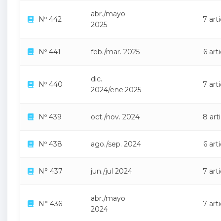
abr./mayo
Nº 442
7 art
2025
Nº 441
feb./mar. 2025
6 art
dic.
Nº 440
7 art
2024/ene.2025
Nº 439
oct./nov. 2024
8 art
Nº 438
ago./sep. 2024
6 art
N° 437
jun./jul 2024
7 art
abr./mayo
N° 436
7 art
2024