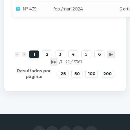
N° 435
feb./mar. 2024
6 art
1
2
3
4
5
6
(1 - 12 / 336)
25
50
100
200