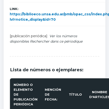
LINK:
https://biblioeco.unsa.edu.ar/pmb/opac_css/index.ph
lvl=notice_display&id=70
[publicación periódica]
Ver los números
disponibles
Rechercher dans ce périodique
Lista de números o ejemplares:
NÚMERO O
ELEMENTO
MENCIÓN
NOMBRE
DE
DE
TÍTULO
D'ARTICLE
PUBLICACIÓN
FECHA:
PERIÓDICA