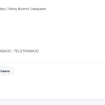
ldos
/
Mirta Noemí Userpater
ABAJO
;
TELETRABAJO