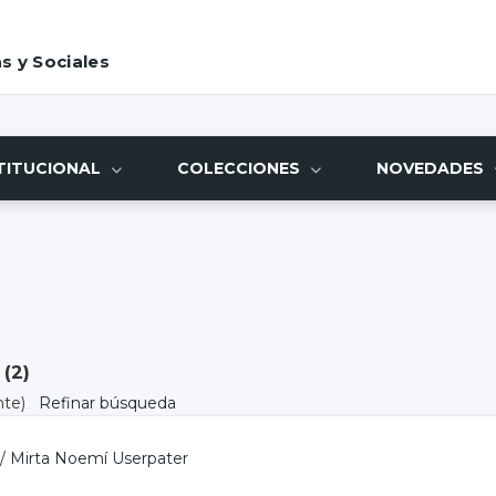
s y Sociales
TITUCIONAL
COLECCIONES
NOVEDADES
 (
2
)
nte)
Refinar búsqueda
/
Mirta Noemí Userpater