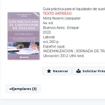
Guía práctica para el liquidador de sue
TEXTO IMPRESO
Mirta Noemí Userpater
4a. ed.
Buenos Aires : Errepar
2022
Laboral
xvii, 260 p.
Español (
spa
)
INDEMNIZACION
;
JORNADA DE TR
Ubicación: 331.2 U84 4ed.
Ejemplares (3)