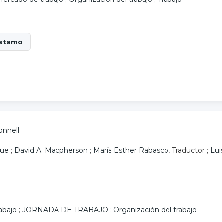
onnell
rue
;
David A. Macpherson
;
María Esther Rabasco
, Traductor ;
Lui
abajo
;
JORNADA DE TRABAJO
;
Organización del trabajo