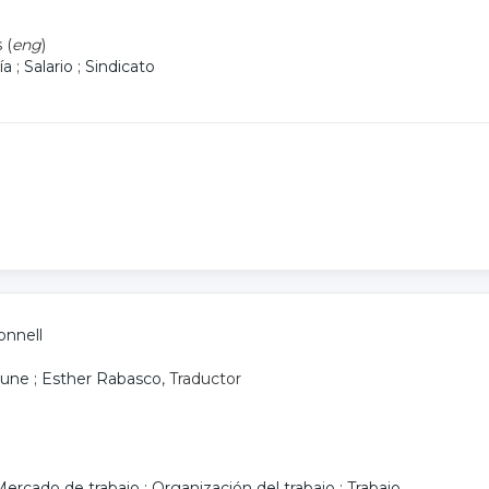
 (
eng
)
ía
;
Salario
;
Sindicato
onnell
rune
;
Esther Rabasco
, Traductor
Mercado de trabajo
;
Organización del trabajo
;
Trabajo