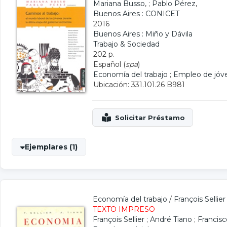
Mariana Busso
, ;
Pablo Pérez
,
Buenos Aires : CONICET
2016
Buenos Aires : Miño y Dávila
Trabajo & Sociedad
202 p.
Español (
spa
)
Economía del trabajo
;
Empleo de jóv
Ubicación: 331.101.26 B981
Ejemplares (1)
Economía del trabajo
/
François Sellier
TEXTO IMPRESO
François Sellier
;
André Tiano
;
Francis