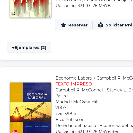
Ubicación: 331.101.26 M478
Ejemplares (2)
Economía Laboral
/
Campbell R. McC
TEXTO IMPRESO
Campbell R. McConnell
;
Stanley L. B
7a. ed.
Madrid : McGraw-Hill
2007
xviii, 598 p.
Español (
spa
)
Derecho del trabajo
;
Economía del tr
Ubicación: 331.101.26 M478 3ed.