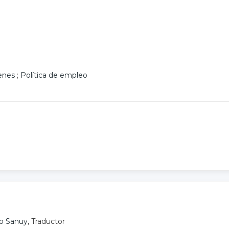
enes
;
Política de empleo
co Sanuy
, Traductor