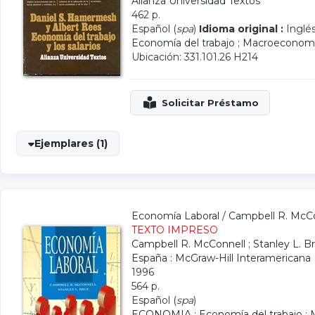
Alianza Universidad Textos
462 p.
Español (
spa
)
Idioma original :
Inglés
Economía del trabajo
;
Macroeconom
Ubicación: 331.101.26 H214
Ejemplares (1)
Economía Laboral
/
Campbell R. McC
TEXTO IMPRESO
Campbell R. McConnell
;
Stanley L. B
España : McGraw-Hill Interamericana
1996
564 p.
Español (
spa
)
ECONOMIA
;
Economía del trabajo
;