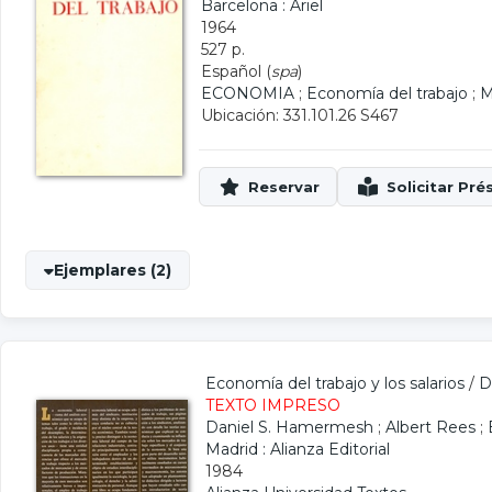
Barcelona : Ariel
1964
527 p.
Español (
spa
)
ECONOMIA
;
Economía del trabajo
;
M
Ubicación: 331.101.26 S467
Ejemplares (2)
Economía del trabajo y los salarios
/
D
TEXTO IMPRESO
Daniel S. Hamermesh
;
Albert Rees
;
Madrid : Alianza Editorial
1984