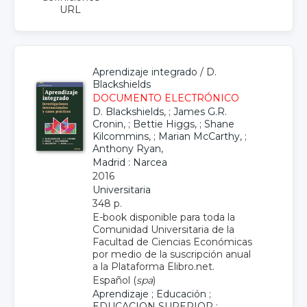
URL
Aprendizaje integrado
/
D.
Blackshields
DOCUMENTO ELECTRÓNICO
D. Blackshields
, ;
James G.R.
Cronin
, ;
Bettie Higgs
, ;
Shane
Kilcommins
, ;
Marian McCarthy
, ;
Anthony Ryan
,
Madrid : Narcea
2016
Universitaria
348 p.
E-book disponible para toda la
Comunidad Universitaria de la
Facultad de Ciencias Económicas
por medio de la suscripción anual
a la Plataforma Elibro.net.
Español (
spa
)
Aprendizaje
;
Educación
;
EDUCACION SUPERIOR
;