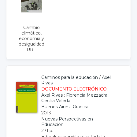
Cambio
climático,
economía y
desigualdad
URL
Caminos para la educación
/
Axel
Rivas
DOCUMENTO ELECTRÓNICO
Axel Rivas
;
Florencia Mezzadra
;
Cecilia Veleda
Buenos Aires : Granica
2013
Nuevas Perspectivas en
Educación
271 p.
E-book disponible para toda la