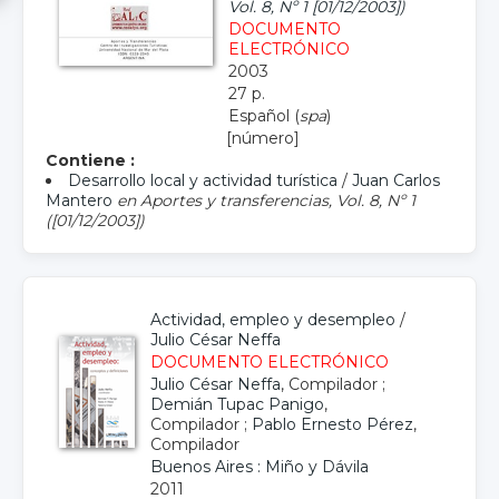
Vol. 8, Nº 1 [01/12/2003])
DOCUMENTO
ELECTRÓNICO
2003
27 p.
Español (
spa
)
[número]
Contiene :
Desarrollo local y actividad turística
/
Juan Carlos
Mantero
en Aportes y transferencias, Vol. 8, Nº 1
([01/12/2003])
Actividad, empleo y desempleo
/
Julio César Neffa
DOCUMENTO ELECTRÓNICO
Julio César Neffa
, Compilador ;
Demián Tupac Panigo
,
Compilador ;
Pablo Ernesto Pérez
,
Compilador
Buenos Aires : Miño y Dávila
2011