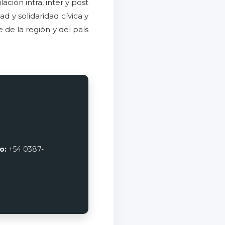
ación intra, inter y post
d y solidaridad cívica y
 de la región y del país
o:
+54 0387-