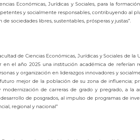
encias Económicas, Jurídicas y Sociales, para la formació
tentes y socialmente responsables, contribuyendo al plur
n de sociedades libres, sustentables, prósperas y justas”.
tad de Ciencias Económicas, Jurídicas y Sociales de la U
r en el año 2025 una institución académica de referían r
ersonas y organización en liderazgos innovadores y social
futuro mejor de la población de su zona de influencia; pr
y modernización de carreras de grado y pregrado, a la ar
l desarrollo de posgrados, al impulso de programas de inves
cial, regional y nacional”