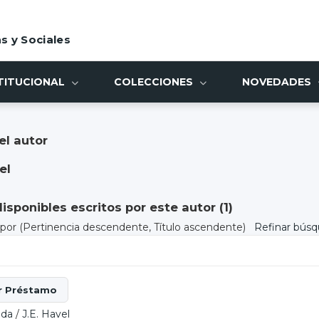
s y Sociales
TITUCIONAL
COLECCIONES
NOVEDADES
el autor
el
sponibles escritos por este autor (
1
)
) por
(Pertinencia descendente, Título ascendente)
Refinar bús
nda
/
J.E. Havel