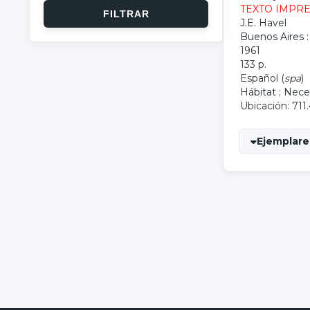
TEXTO IMPR
J.E. Havel
Buenos Aires :
1961
133 p.
Español (
spa
)
Hábitat
;
Neces
Ubicación: 711
Ejemplares