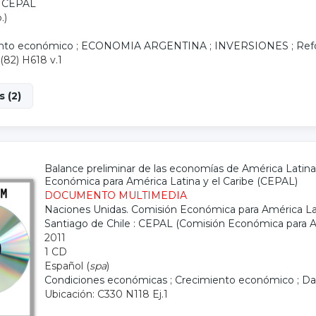
: CEPAL
.)
nto económico
;
ECONOMIA ARGENTINA
;
INVERSIONES
;
Ref
(82) H618 v.1
 (2)
Balance preliminar de las economías de América Latina 
Económica para América Latina y el Caribe (CEPAL)
DOCUMENTO MULTIMEDIA
Naciones Unidas. Comisión Económica para América Lat
Santiago de Chile : CEPAL (Comisión Económica para Am
2011
1 CD
Español (
spa
)
Condiciones económicas
;
Crecimiento económico
;
Da
Ubicación: C330 N118 Ej.1