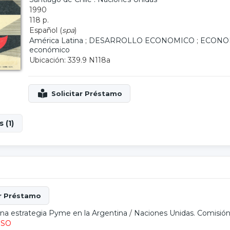
1990
118 p.
Español (
spa
)
América Latina
;
DESARROLLO ECONOMICO
;
ECONO
económico
Ubicación: 339.9 N118a
 (1)
una estrategia Pyme en la Argentina
/
Naciones Unidas. Comisión
ESO