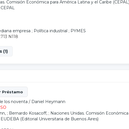
as. Comisión Económica para América Latina y el Caribe (CEPAL
: CEPAL
diana empresa
;
Política industrial
;
PYMES
.713 N118
 (1)
de los noventa
/
Daniel Heymann
ESO
ann
, ;
Bernardo Kosacoff
, ;
Naciones Unidas. Comisión Económica p
 EUDEBA (Editorial Universitaria de Buenos Aires)