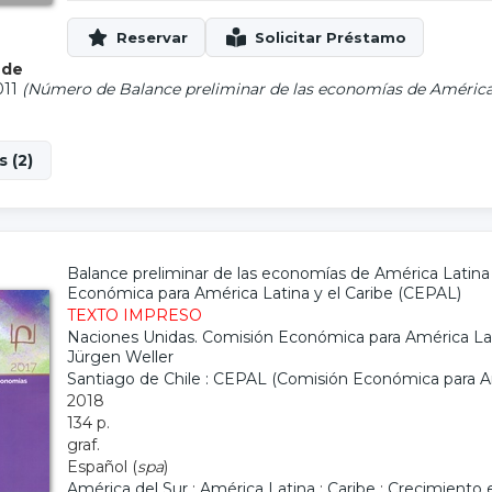
 de
011
(Número de Balance preliminar de las economías de América L
 (2)
Balance preliminar de las economías de América Latina 
Económica para América Latina y el Caribe (CEPAL)
TEXTO IMPRESO
Naciones Unidas. Comisión Económica para América Lat
Jürgen Weller
Santiago de Chile : CEPAL (Comisión Económica para Am
2018
134 p.
graf.
Español (
spa
)
América del Sur
;
América Latina
;
Caribe
;
Crecimiento