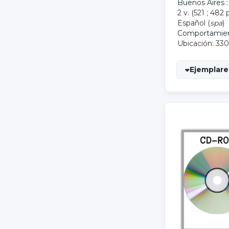
Buenos Aires 
2 v. (521 ; 482 p
Español (
spa
)
Comportamie
Ubicación: 330
Ejemplares