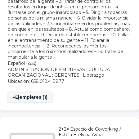
desarrollo de la gente – 3. Tratar de controlar los
resultados en lugar de influir en el pensamiento – 4.
Juntarse con el grupo inapropiado – 5. Dirigir a todas las
personas de la misma manera – 6. Olvidar la importancia
de las utilidades – 7. Concentrarse en los problemas, más
bien que en los resultados – 8. Actuar como compañero,
no como jefe – 9. Dejar de establecer normas – 10. Fallar
en el entrenamiento de su gente – 11. Tolerar la
incompetencia – 12. Reconocerles los méritos
únicamente a los máximos realizadores – 13. Tratar de
manipular a la gente –
Español (
spa
)
ADMINISTRACION DE EMPRESAS
;
CULTURA
ORGANIZACIONAL
;
GERENTES
;
Liderazgo
Ubicación: 658.012.4 B877
Ejemplares (1)
2+2= Espacio de Coworking
/
Estela Etelvina Aybar