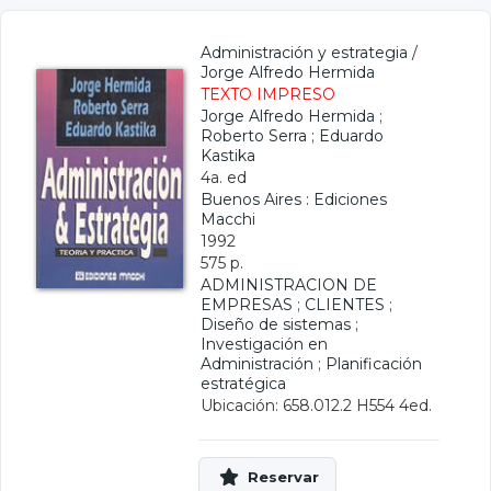
Administración y estrategia
/
Jorge Alfredo Hermida
TEXTO IMPRESO
Jorge Alfredo Hermida
;
Roberto Serra
;
Eduardo
Kastika
4a. ed
Buenos Aires : Ediciones
Macchi
1992
575 p.
ADMINISTRACION DE
EMPRESAS
;
CLIENTES
;
Diseño de sistemas
;
Investigación en
Administración
;
Planificación
estratégica
Ubicación: 658.012.2 H554 4ed.