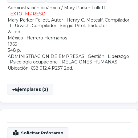
Administración dinámica
/
Mary Parker Follett
TEXTO IMPRESO
Mary Parker Follett
, Autor ;
Henry C. Metcalf
, Compilador
;
L. Urwich
, Compilador ;
Sergio Pitol
, Traductor
2a. ed
México : Herrero Hermanos
1965
348 p.
ADMINISTRACION DE EMPRESAS
;
Gestión
;
Liderazgo
;
Psicología ocupacional
;
RELACIONES HUMANAS
Ubicación: 658.012.4 P237 2ed.
Ejemplares (2)