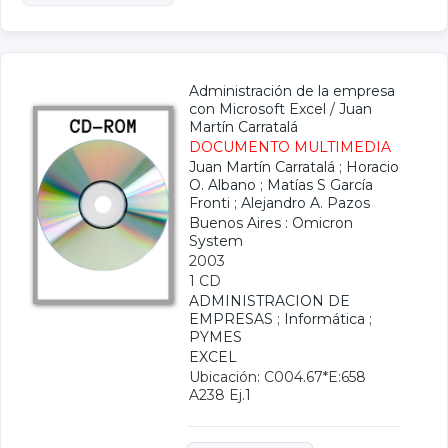
Administración de la empresa
con Microsoft Excel
/
Juan
Martín Carratalá
DOCUMENTO MULTIMEDIA
Juan Martín Carratalá
;
Horacio
O. Albano
;
Matías S García
Fronti
;
Alejandro A. Pazos
Buenos Aires : Omicron
System
2003
1 CD
ADMINISTRACION DE
EMPRESAS
;
Informática
;
PYMES
EXCEL
Ubicación: C004.67*E:658
A238 Ej.1