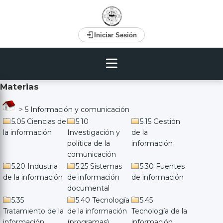
Iniciar Sesión
Materias
>
5 Información y comunicación
5.05 Ciencias de
5.10
5.15 Gestión
la información
Investigación y
de la
política de la
información
comunicación
5.20 Industria
5.25 Sistemas
5.30 Fuentes
de la información
de información
de información
documental
5.35
5.40 Tecnología
5.45
Tratamiento de la
de la información
Tecnología de la
información
(programas)
información