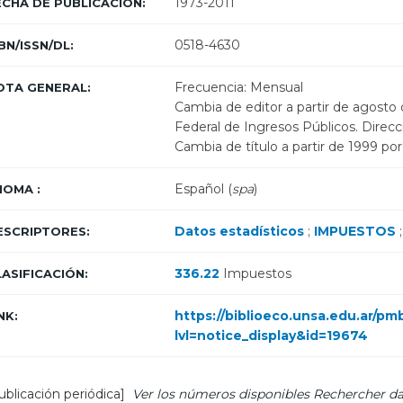
1973-2011
ECHA DE PUBLICACIÓN:
0518-4630
BN/ISSN/DL:
Frecuencia: Mensual
OTA GENERAL:
Cambia de editor a partir de agosto
Federal de Ingresos Públicos. Direcc
Cambia de título a partir de 1999 po
Español (
spa
)
IOMA :
Datos estadísticos
;
IMPUESTOS
ESCRIPTORES:
336.22
Impuestos
LASIFICACIÓN:
https://biblioeco.unsa.edu.ar/p
NK:
lvl=notice_display&id=19674
ublicación periódica]
Ver los números disponibles
Rechercher da