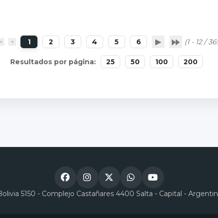
1
2
3
4
5
6
(1 - 12 / 36
25
50
100
200
Bolivia 5150 - Complejo Castañares 4400 Salta - Capital - Argenti