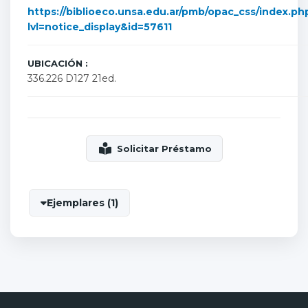
https://biblioeco.unsa.edu.ar/pmb/opac_css/index.ph
lvl=notice_display&id=57611
UBICACIÓN :
336.226 D127 21ed.
Ejemplares (1)