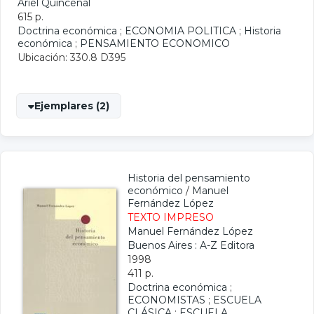
Ariel Quincenal
615 p.
Doctrina económica
;
ECONOMIA POLITICA
;
Historia
económica
;
PENSAMIENTO ECONOMICO
Ubicación: 330.8 D395
Ejemplares (2)
Historia del pensamiento
económico
/
Manuel
Fernández López
TEXTO IMPRESO
Manuel Fernández López
Buenos Aires : A-Z Editora
1998
411 p.
Doctrina económica
;
ECONOMISTAS
;
ESCUELA
CLÁSICA
;
ESCUELA