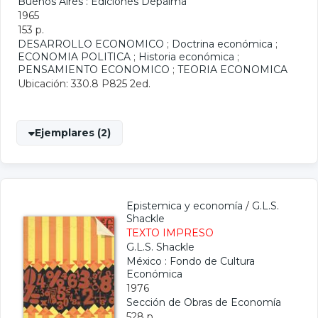
Buenos Aires : Ediciones Depalma
1965
153 p.
DESARROLLO ECONOMICO
;
Doctrina económica
;
ECONOMIA POLITICA
;
Historia económica
;
PENSAMIENTO ECONOMICO
;
TEORIA ECONOMICA
Ubicación: 330.8 P825 2ed.
Ejemplares (2)
Epistemica y economía
/
G.L.S.
Shackle
TEXTO IMPRESO
G.L.S. Shackle
México : Fondo de Cultura
Económica
1976
Sección de Obras de Economía
528 p.