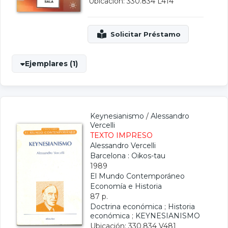
Ubicación: 330.834 L414
Ejemplares (1)
Keynesianismo
/
Alessandro
Vercelli
TEXTO IMPRESO
Alessandro Vercelli
Barcelona : Oikos-tau
1989
El Mundo Contemporáneo
Economía e Historia
87 p.
Doctrina económica
;
Historia
económica
;
KEYNESIANISMO
Ubicación: 330.834 V481