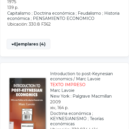
1975
139 p.
Capitalismo
;
Doctrina económica
;
Feudalismo
;
Historia
económica
;
PENSAMIENTO ECONOMICO
Ubicación: 330.8 F362
Ejemplares (4)
Introduction to post-Keynesian
economics
/
Marc Lavoie
TEXTO IMPRESO
Marc Lavoie
New York : Palgrave Macmillan
2009
xiv, 164 p.
Doctrina económica
;
KEYNESIANISMO
;
Teorías
económicas