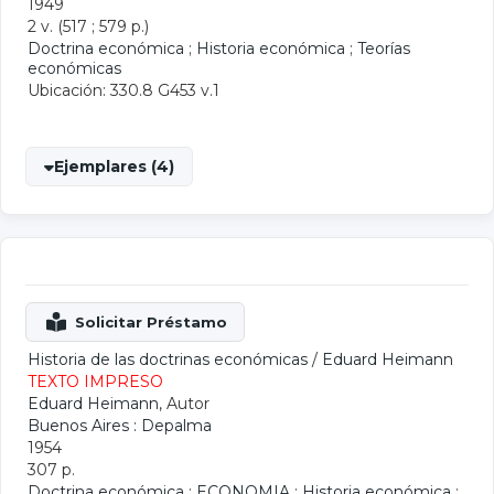
1949
2 v. (517 ; 579 p.)
Doctrina económica
;
Historia económica
;
Teorías
económicas
Ubicación: 330.8 G453 v.1
Ejemplares (4)
Historia de las doctrinas económicas
/
Eduard Heimann
TEXTO IMPRESO
Eduard Heimann
, Autor
Buenos Aires : Depalma
1954
307 p.
Doctrina económica
;
ECONOMIA
;
Historia económica
;