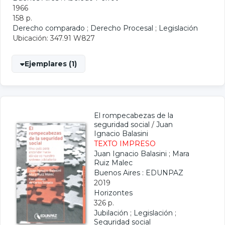
1966
158 p.
Derecho comparado
;
Derecho Procesal
;
Legislación
Ubicación: 347.91 W827
Ejemplares (1)
El rompecabezas de la
seguridad social
/
Juan
Ignacio Balasini
TEXTO IMPRESO
Juan Ignacio Balasini
;
Mara
Ruiz Malec
Buenos Aires : EDUNPAZ
2019
Horizontes
326 p.
Jubilación
;
Legislación
;
Seguridad social