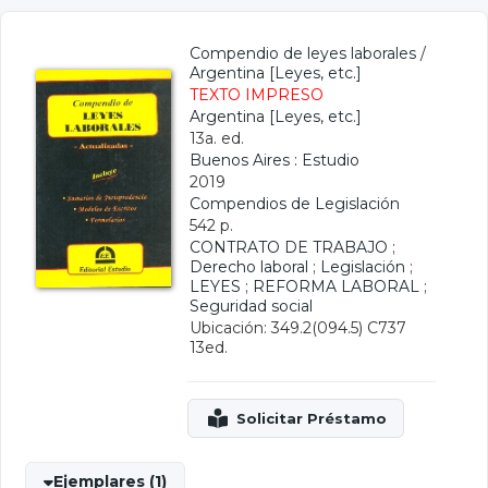
Compendio de leyes laborales
/
Argentina [Leyes, etc.]
TEXTO IMPRESO
Argentina [Leyes, etc.]
13a. ed.
Buenos Aires : Estudio
2019
Compendios de Legislación
542 p.
CONTRATO DE TRABAJO
;
Derecho laboral
;
Legislación
;
LEYES
;
REFORMA LABORAL
;
Seguridad social
Ubicación: 349.2(094.5) C737
13ed.
Ejemplares (1)