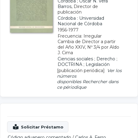
Córdoba
;
Oscar N. Vera
Barros
, Director de
publicación
Córdoba : Universidad
Nacional de Córdoba
1956-1977
Frecuencia: Irregular
Cambia de Director a partir
del Año XXIV, Nº 3/4 por Aldo
J. Cima
Ciencias sociales
;
Derecho
;
DOCTRINA
;
Legislación
[publicación periódica]
Ver los
números
disponibles
Rechercher dans
ce périodique
Código aduanero comentado
/
Carlos A. Ferro